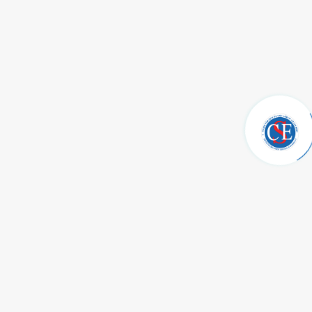
những năm tháng bị cầm tù gian khổ cho đến ngày Việt Nam
giành được độc lập.
Bài học rút ra
Từ một chiếc đồng hồ, Bác đã gợi lên trong mỗi người nhận
thức về một bài học quý giá. Đó là hiện vật vô giá về tình đoàn
kết trong mỗi đơn vị, trong một quốc gia và tình đoàn kết quốc tế.
Đoàn kết để ổn định, để đổi mới và sáng tạo, để làm nên tất cả.