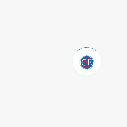
Thông tin
Tổ chức hành chính - Kế toán
Đào tạo - Dịch vụ tư vấn lao động
Bảo hiểm thất nghiệp
Giới thiệu việc làm - Thị trường lao động
Điều khoản sử dụng
Quy định bảo mật
Chính sách dữ liệu cá nhân
Tuân thủ và sự đồng ý của Khách Hàng