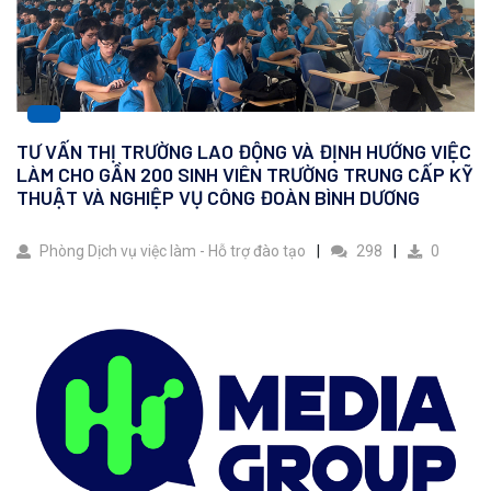
TƯ VẤN THỊ TRƯỜNG LAO ĐỘNG VÀ ĐỊNH HƯỚNG VIỆC
LÀM CHO GẦN 200 SINH VIÊN TRƯỜNG TRUNG CẤP KỸ
THUẬT VÀ NGHIỆP VỤ CÔNG ĐOÀN BÌNH DƯƠNG
Phòng Dịch vụ việc làm - Hỗ trợ đào tạo
298
0