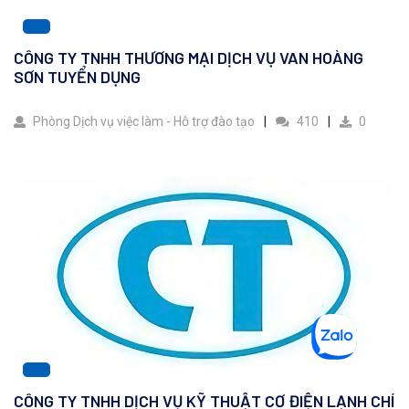
CÔNG TY TNHH THƯƠNG MẠI DỊCH VỤ VAN HOÀNG
SƠN TUYỂN DỤNG
Phòng Dịch vụ việc làm - Hỗ trợ đào tạo
410
0
CÔNG TY TNHH DỊCH VỤ KỸ THUẬT CƠ ĐIỆN LẠNH CHÍ