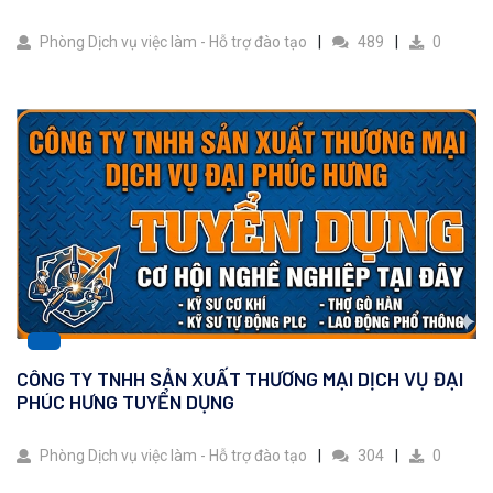
Phòng Dịch vụ việc làm - Hỗ trợ đào tạo
489
0
CÔNG TY TNHH SẢN XUẤT THƯƠNG MẠI DỊCH VỤ ĐẠI
PHÚC HƯNG TUYỂN DỤNG
Phòng Dịch vụ việc làm - Hỗ trợ đào tạo
304
0