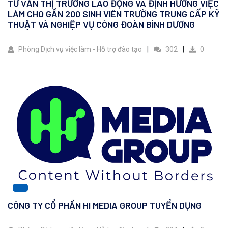
TƯ VẤN THỊ TRƯỜNG LAO ĐỘNG VÀ ĐỊNH HƯỚNG VIỆC
LÀM CHO GẦN 200 SINH VIÊN TRƯỜNG TRUNG CẤP KỸ
THUẬT VÀ NGHIỆP VỤ CÔNG ĐOÀN BÌNH DƯƠNG
Phòng Dịch vụ việc làm - Hỗ trợ đào tạo
302
0
CÔNG TY CỔ PHẦN HI MEDIA GROUP TUYỂN DỤNG