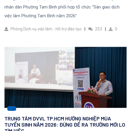
nhân dân Phường Tam Bình phối hợp tổ chức “Sàn giao dịch
việc làm Phường Tam Bình năm 2026”
Phòng Dịch vụ việc làm - Hỗ trợ đào tạo
253
0
TRUNG TÂM DVVL TP.HCM HƯỚNG NGHIỆP MÙA
TUYỂN SINH NĂM 2026: ĐỪNG ĐỂ RA TRƯỜNG MỚI LO
TÌM VIỆC