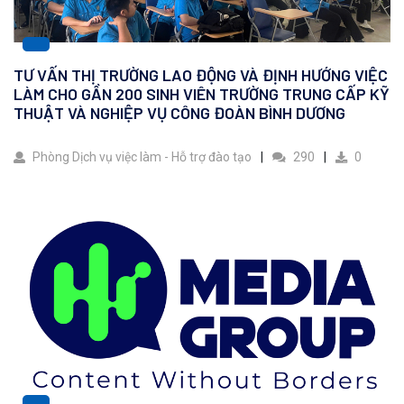
TƯ VẤN THỊ TRƯỜNG LAO ĐỘNG VÀ ĐỊNH HƯỚNG VIỆC
LÀM CHO GẦN 200 SINH VIÊN TRƯỜNG TRUNG CẤP KỸ
THUẬT VÀ NGHIỆP VỤ CÔNG ĐOÀN BÌNH DƯƠNG
Phòng Dịch vụ việc làm - Hỗ trợ đào tạo
290
0