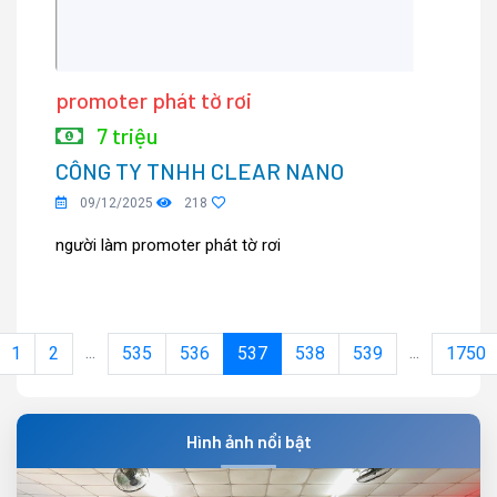
promoter phát tờ rơi
7 triệu
CÔNG TY TNHH CLEAR NANO
09/12/2025
218
người làm promoter phát tờ rơi
...
...
1
2
535
536
537
538
539
1750
Hình ảnh nổi bật