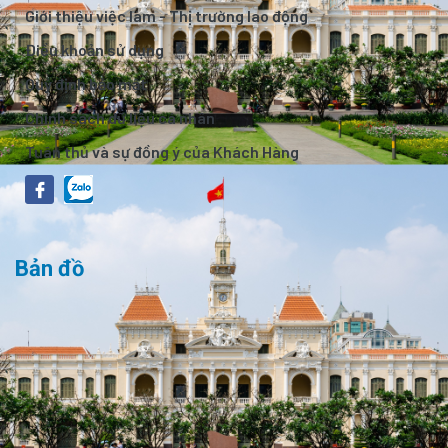
Giới thiệu việc làm - Thị trường lao động
Điều khoản sử dụng
Quy định bảo mật
Chính sách dữ liệu cá nhân
Tuân thủ và sự đồng ý của Khách Hàng
Bản đồ