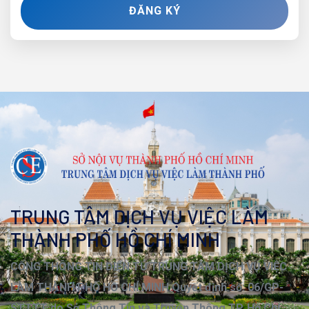
ĐĂNG KÝ
TRUNG TÂM DỊCH VỤ VIỆC LÀM
THÀNH PHỐ HỒ CHÍ MINH
CỔNG THÔNG TIN ĐIỆN TỬ TRUNG TÂM DỊCH VỤ VIỆC
LÀM THÀNH PHỐ HỒ CHÍ MINH Quyết định số: 06/GP-
STTTT do Sở Thông Tin và Truyền Thông TP. Hồ Chí