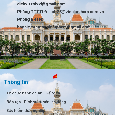
dichvu.ttdvvl@gmail.com
Phòng TTTTLĐ:
bctt28@vieclamhcm.com.vn
Phòng BHTN:
baohiemthatnghieptphcm@gmail.com
Ghi rõ nguồn "vieclamhcm.com.vn" khi đăng lại thông tin
từ nguồn này.
Thông tin
Tổ chức hành chính - Kế toán
Đào tạo - Dịch vụ tư vấn lao động
Bảo hiểm thất nghiệp