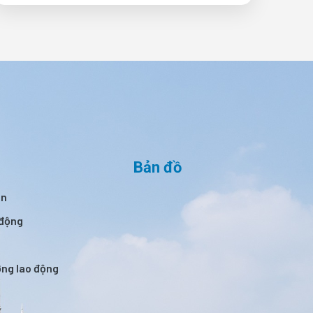
Bản đồ
án
 động
ường lao động