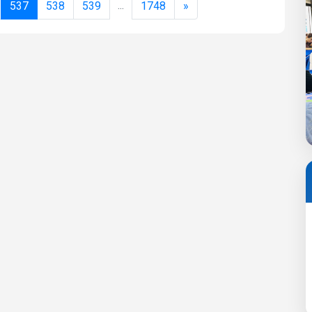
...
537
538
539
1748
»