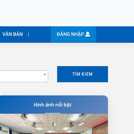
VĂN BẢN
ĐĂNG NHẬP
TÌM KIẾM
Hình ảnh nổi bật