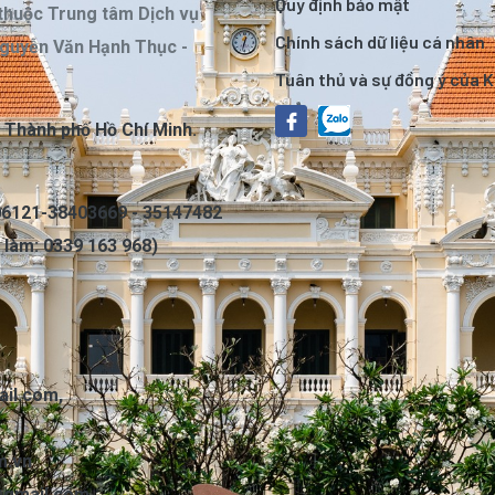
Quy định bảo mật
thuộc Trung tâm Dịch vụ
Chính sách dữ liệu cá nhân
Nguyễn Văn Hạnh Thục -
Tuân thủ và sự đồng ý của 
, Thành phố Hồ Chí Minh.
6121-38403669 - 35147482
c làm: 0339 163 968)
il.com
,
m.vn
@gmail.com