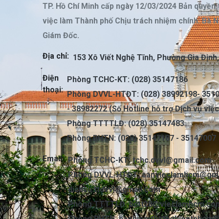
TP. Hồ Chí Minh cấp ngày 12/03/2024 Bản quyền 
việc làm Thành phố Chịu trách nhiệm chính: Bà 
Giám Đốc.
Địa chỉ:
153 Xô Viết Nghệ Tĩnh, Phường Gia Định
Điện
Phòng TCHC-KT: (028) 35147186
thoại:
Phòng DVVL-HTĐT: (028) 38992198- 3510
- 38982272 (Số Hotline hỗ trợ Dịch vụ việ
Phòng TTTTLĐ: (028) 35147483
Phòng BHTN: (028) 35147187 - 35147007
Email:
Phòng TCHC-KT:
tchc.dvvl@gmail.com
Phòng DVVL-HTĐT:
sanvieclamhcm@gma
dichvu.ttdvvl@gmail.com
Phòng TTTTLĐ:
bctt28@vieclamhcm.co
Phòng BHTN:
baohiemthatnghieptphcm