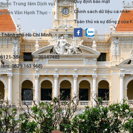
Quy định bảo mật
thuộc Trung tâm Dịch vụ
Chính sách dữ liệu cá nhân
Nguyễn Văn Hạnh Thục -
Tuân thủ và sự đồng ý của 
, Thành phố Hồ Chí Minh.
6121-38403669 - 35147482
c làm: 0339 163 968)
il.com
,
m.vn
@gmail.com