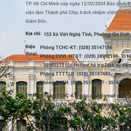
TP. Hồ Chí Minh cấp ngày 12/03/2024 Bản quyền 
việc làm Thành phố Chịu trách nhiệm chính: Bà 
Giám Đốc.
Địa chỉ:
153 Xô Viết Nghệ Tĩnh, Phường Gia Định
Điện
Phòng TCHC-KT: (028) 35147186
thoại:
Phòng DVVL-HTĐT: (028) 38992198- 3510
- 38982272 (Số Hotline hỗ trợ Dịch vụ việ
Phòng TTTTLĐ: (028) 35147483
Phòng BHTN: (028) 35147187 - 35147007
Email:
Phòng TCHC-KT:
tchc.dvvl@gmail.com
Phòng DVVL-HTĐT:
sanvieclamhcm@gma
dichvu.ttdvvl@gmail.com
Phòng TTTTLĐ:
bctt28@vieclamhcm.co
Phòng BHTN:
baohiemthatnghieptphcm