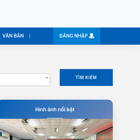
VĂN BẢN
ĐĂNG NHẬP
TÌM KIẾM
Hình ảnh nổi bật