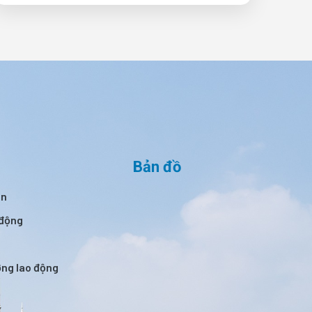
Bản đồ
án
 động
ường lao động