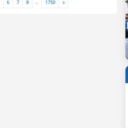
...
6
7
8
1750
»