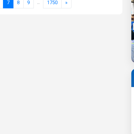
...
7
8
9
1750
»