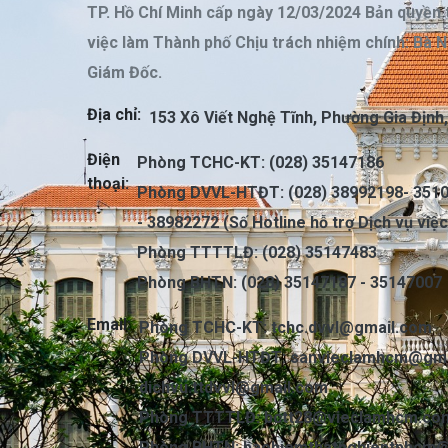
TP. Hồ Chí Minh cấp ngày 12/03/2024 Bản quyền 
việc làm Thành phố Chịu trách nhiệm chính: Bà 
Giám Đốc.
Địa chỉ:
153 Xô Viết Nghệ Tĩnh, Phường Gia Định
Điện
Phòng TCHC-KT: (028) 35147186
thoại:
Phòng DVVL-HTĐT: (028) 38992198- 3510
- 38982272 (Số Hotline hỗ trợ Dịch vụ việ
Phòng TTTTLĐ: (028) 35147483
Phòng BHTN: (028) 35147187 - 35147007
Email:
Phòng TCHC-KT:
tchc.dvvl@gmail.com
Phòng DVVL-HTĐT:
sanvieclamhcm@gma
dichvu.ttdvvl@gmail.com
Phòng TTTTLĐ:
bctt28@vieclamhcm.co
Phòng BHTN:
baohiemthatnghieptphcm