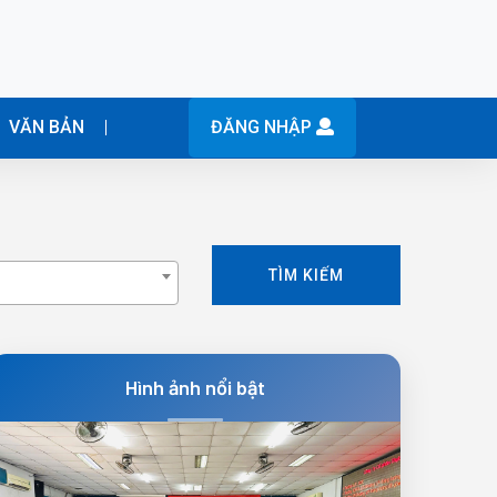
VĂN BẢN
ĐĂNG NHẬP
TÌM KIẾM
Hình ảnh nổi bật