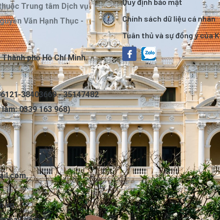
Quy định bảo mật
thuộc Trung tâm Dịch vụ
Chính sách dữ liệu cá nhân
Nguyễn Văn Hạnh Thục -
Tuân thủ và sự đồng ý của 
, Thành phố Hồ Chí Minh.
6121-38403669 - 35147482
c làm: 0339 163 968)
il.com
,
m.vn
@gmail.com