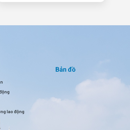
Bản đồ
án
 động
ường lao động