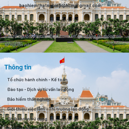
baohiemthatnghieptphcm@gmail.com
Ghi rõ nguồn "vieclamhcm.com.vn" khi đăng lại thông tin
từ nguồn này.
Thông tin
Tổ chức hành chính - Kế toán
Đào tạo - Dịch vụ tư vấn lao động
Bảo hiểm thất nghiệp
Giới thiệu việc làm - Thị trường lao động
Điều khoản sử dụng
Quy định bảo mật