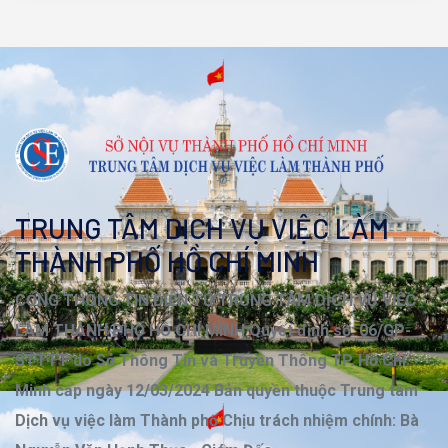
TRUNG TÂM DỊCH VỤ VIỆC LÀM
THÀNH PHỐ HỒ CHÍ MINH
CỔNG THÔNG TIN ĐIỆN TỬ TRUNG TÂM DỊCH VỤ VIỆC
LÀM THÀNH PHỐ HỒ CHÍ MINH Quyết định số: 06/GP-
STTTT do Sở Thông Tin và Truyền Thông TP. Hồ Chí
Minh cấp ngày 12/03/2024 Bản quyền thuộc Trung tâm
Dịch vụ việc làm Thành phố Chịu trách nhiệm chính: Bà