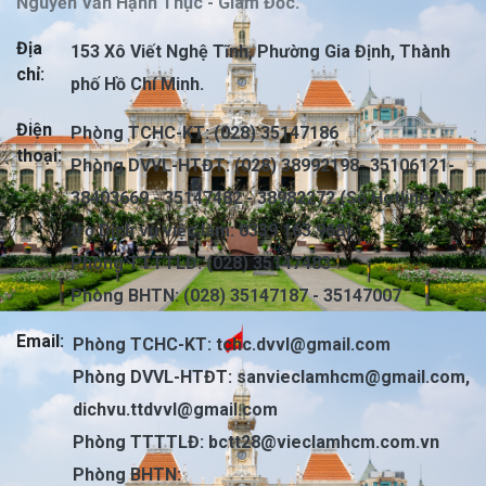
Nguyễn Văn Hạnh Thục - Giám Đốc.
Địa
153 Xô Viết Nghệ Tĩnh, Phường Gia Định, Thành
chỉ:
phố Hồ Chí Minh.
Điện
Phòng TCHC-KT: (028) 35147186
thoại:
Phòng DVVL-HTĐT: (028) 38992198- 35106121-
38403669 - 35147482 - 38982272 (Số Hotline hỗ
trợ Dịch vụ việc làm: 0339 163 968)
Phòng TTTTLĐ: (028) 35147483
Phòng BHTN: (028) 35147187 - 35147007
Email:
Phòng TCHC-KT:
tchc.dvvl@gmail.com
Phòng DVVL-HTĐT:
sanvieclamhcm@gmail.com
,
dichvu.ttdvvl@gmail.com
Phòng TTTTLĐ:
bctt28@vieclamhcm.com.vn
Phòng BHTN: