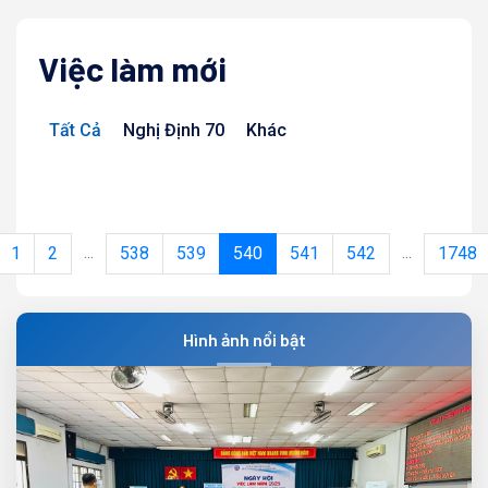
Việc làm mới
Tất Cả
Nghị Định 70
Khác
...
...
1
2
538
539
540
541
542
1748
Hình ảnh nổi bật