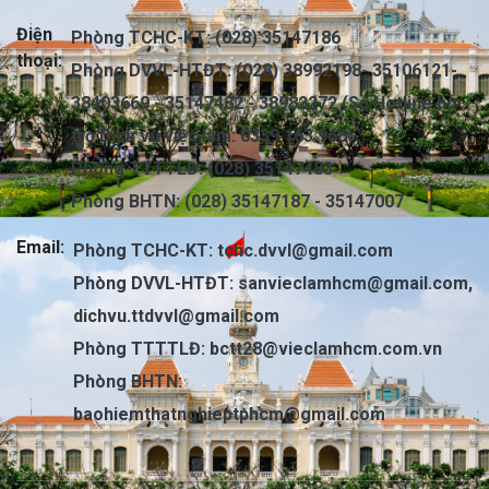
Điện
Phòng TCHC-KT: (028) 35147186
thoại:
Phòng DVVL-HTĐT: (028) 38992198- 35106121-
38403669 - 35147482 - 38982272 (Số Hotline hỗ
trợ Dịch vụ việc làm: 0339 163 968)
Phòng TTTTLĐ: (028) 35147483
Phòng BHTN: (028) 35147187 - 35147007
Email:
Phòng TCHC-KT:
tchc.dvvl@gmail.com
Phòng DVVL-HTĐT:
sanvieclamhcm@gmail.com
,
dichvu.ttdvvl@gmail.com
Phòng TTTTLĐ:
bctt28@vieclamhcm.com.vn
Phòng BHTN:
baohiemthatnghieptphcm@gmail.com