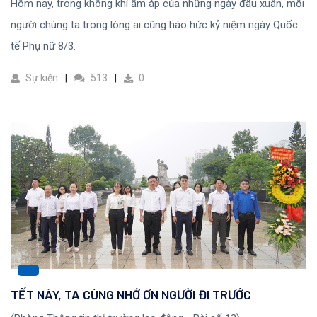
Hôm nay, trong không khí ấm áp của những ngày đầu xuân, mỗi
người chúng ta trong lòng ai cũng háo hức kỷ niệm ngày Quốc
tế Phụ nữ 8/3.
Sự kiện
513
0
TẾT NÀY, TA CÙNG NHỚ ƠN NGƯỜI ĐI TRƯỚC