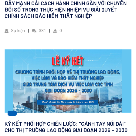
ĐẨY MẠNH CẢI CÁCH HÀNH CHÍNH GẮN VỚI CHUYỂN
ĐỔI SỐ TRONG THỰC HIỆN NHIỆM VỤ GIẢI QUYẾT
CHÍNH SÁCH BẢO HIỂM THẤT NGHIỆP
Sự kiện
381
0
KÝ KẾT PHỐI HỢP CHIẾN LƯỢC: "CÁNH TAY NỐI DÀI"
CHO THỊ TRƯỜNG LAO ĐỘNG GIAI ĐOẠN 2026 - 2030