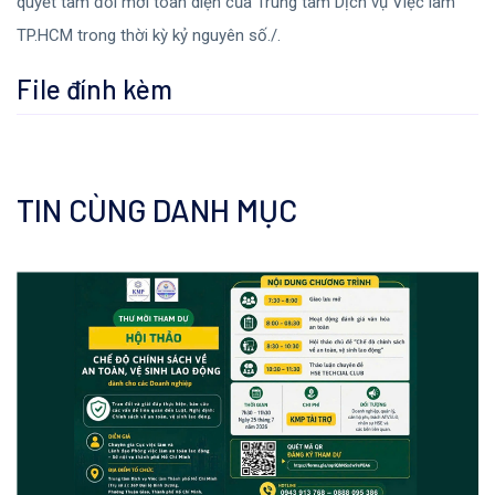
quyết tâm đổi mới toàn diện của Trung tâm Dịch vụ Việc làm
TP.HCM trong thời kỳ kỷ nguyên số./.
File đính kèm
TIN CÙNG DANH MỤC