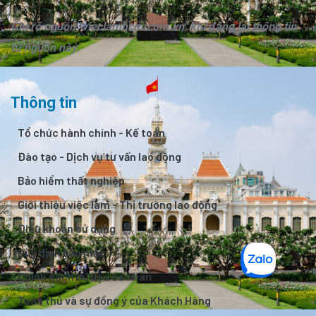
Ghi rõ nguồn "vieclamhcm.com.vn" khi đăng lại thông tin
từ nguồn này.
Thông tin
Tổ chức hành chính - Kế toán
Đào tạo - Dịch vụ tư vấn lao động
Bảo hiểm thất nghiệp
Giới thiệu việc làm - Thị trường lao động
Điều khoản sử dụng
Quy định bảo mật
Chính sách dữ liệu cá nhân
Tuân thủ và sự đồng ý của Khách Hàng