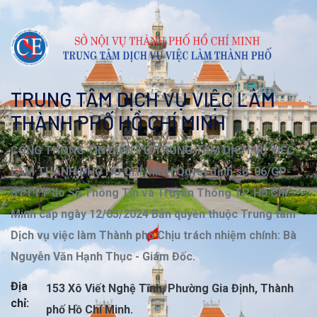
TRUNG TÂM DỊCH VỤ VIỆC LÀM
THÀNH PHỐ HỒ CHÍ MINH
CỔNG THÔNG TIN ĐIỆN TỬ TRUNG TÂM DỊCH VỤ VIỆC
LÀM THÀNH PHỐ HỒ CHÍ MINH Quyết định số: 06/GP-
STTTT do Sở Thông Tin và Truyền Thông TP. Hồ Chí
Minh cấp ngày 12/03/2024 Bản quyền thuộc Trung tâm
Dịch vụ việc làm Thành phố Chịu trách nhiệm chính: Bà
Nguyễn Văn Hạnh Thục - Giám Đốc.
Địa
153 Xô Viết Nghệ Tĩnh, Phường Gia Định, Thành
chỉ:
phố Hồ Chí Minh.