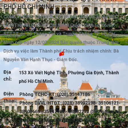
PHỐ HỒ CHÍ MINH
CỔNG THÔNG TIN ĐIỆN TỬ TRUNG TÂM DỊCH VỤ VIỆC
LÀM THÀNH PHỐ HỒ CHÍ MINH Quyết định số: 06/GP-
STTTT do Sở Thông Tin và Truyền Thông TP. Hồ Chí
Minh cấp ngày 12/03/2024 Bản quyền thuộc Trung tâm
Dịch vụ việc làm Thành phố Chịu trách nhiệm chính: Bà
Nguyễn Văn Hạnh Thục - Giám Đốc.
Địa
153 Xô Viết Nghệ Tĩnh, Phường Gia Định, Thành
chỉ:
phố Hồ Chí Minh.
Điện
Phòng TCHC-KT: (028) 35147186
thoại:
Phòng DVVL-HTĐT: (028) 38992198- 35106121-
38403669 - 35147482 - 38982272 (Số Hotline hỗ
trợ Dịch vụ việc làm: 0339 163 968)