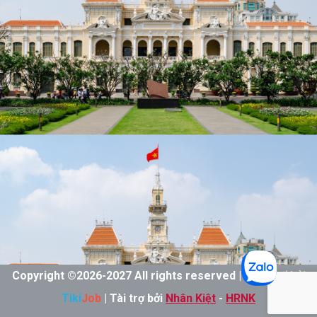
Copyright ©
2026-
2027 All rights reserved | Thiết kế bởi
Tiki
Job
| Tài trợ bởi
Nhân Kiệt
-
HRNK