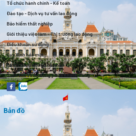
Tổ chức hành chính - Kế toán
Đào tạo - Dịch vụ tư vấn lao động
Bảo hiểm thất nghiệp
Giới thiệu việc làm - Thị trường lao động
Điều khoản sử dụng
Quy định bảo mật
Chính sách dữ liệu cá nhân
Tuân thủ và sự đồng ý của Khách Hàng
Bản đồ