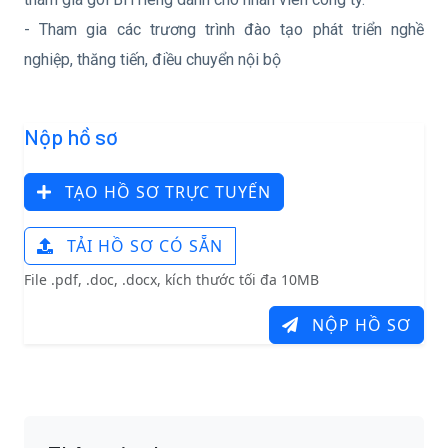
- Tham gia các trương trình đào tạo phát triển nghề
nghiệp, thăng tiến, điều chuyển nội bộ
Nộp hồ sơ
TẠO HỒ SƠ TRỰC TUYẾN
TẢI HỒ SƠ CÓ SẴN
File .pdf, .doc, .docx, kích thước tối đa 10MB
NỘP HỒ SƠ