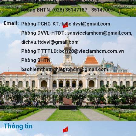
Phòng TTTTLĐ: (028) 35147483
Phòng BHTN: (028) 35147187 - 35147007
Email:
Phòng TCHC-KT:
tchc.dvvl@gmail.com
Phòng DVVL-HTĐT:
sanvieclamhcm@gmail.com
,
dichvu.ttdvvl@gmail.com
Phòng TTTTLĐ:
bctt28@vieclamhcm.com.vn
Phòng BHTN:
baohiemthatnghieptphcm@gmail.com
Ghi rõ nguồn "vieclamhcm.com.vn" khi đăng lại thông tin từ
nguồn này.
Thông tin