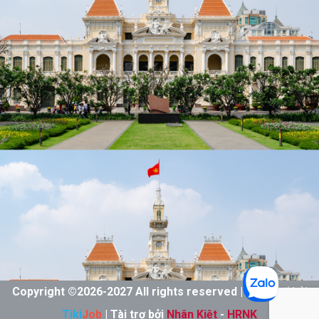
Copyright ©
2026-
2027 All rights reserved | Thiết kế bởi
Tiki
Job
| Tài trợ bởi
Nhân Kiệt
-
HRNK