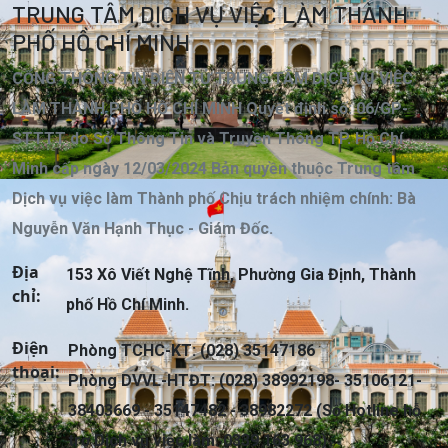
TRUNG TÂM DỊCH VỤ VIỆC LÀM THÀNH
PHỐ HỒ CHÍ MINH
CỔNG THÔNG TIN ĐIỆN TỬ TRUNG TÂM DỊCH VỤ VIỆC
LÀM THÀNH PHỐ HỒ CHÍ MINH Quyết định số: 06/GP-
STTTT do Sở Thông Tin và Truyền Thông TP. Hồ Chí
Minh cấp ngày 12/03/2024 Bản quyền thuộc Trung tâm
Dịch vụ việc làm Thành phố Chịu trách nhiệm chính: Bà
Nguyễn Văn Hạnh Thục - Giám Đốc.
Địa
153 Xô Viết Nghệ Tĩnh, Phường Gia Định, Thành
chỉ:
phố Hồ Chí Minh.
Điện
Phòng TCHC-KT: (028) 35147186
thoại:
Phòng DVVL-HTĐT: (028) 38992198- 35106121-
38403669 - 35147482 - 38982272 (Số Hotline hỗ
trợ Dịch vụ việc làm: 0339 163 968)