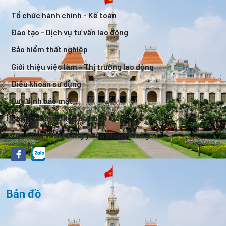
Tổ chức hành chính - Kế toán
Đào tạo - Dịch vụ tư vấn lao động
Bảo hiểm thất nghiệp
Giới thiệu việc làm - Thị trường lao động
Điều khoản sử dụng
Quy định bảo mật
Chính sách dữ liệu cá nhân
Tuân thủ và sự đồng ý của Khách Hàng
Bản đồ