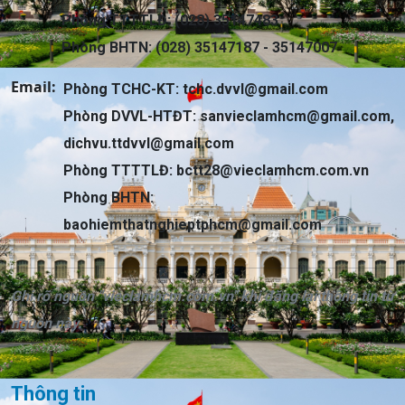
Phòng TTTTLĐ: (028) 35147483
Phòng BHTN: (028) 35147187 - 35147007
Email:
Phòng TCHC-KT:
tchc.dvvl@gmail.com
Phòng DVVL-HTĐT:
sanvieclamhcm@gmail.com
,
dichvu.ttdvvl@gmail.com
Phòng TTTTLĐ:
bctt28@vieclamhcm.com.vn
Phòng BHTN:
baohiemthatnghieptphcm@gmail.com
Ghi rõ nguồn "vieclamhcm.com.vn" khi đăng lại thông tin từ
nguồn này.
Thông tin