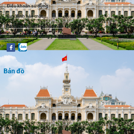
Điều khoản sử dụng
Quy định bảo mật
Chính sách dữ liệu cá nhân
Tuân thủ và sự đồng ý của Khách Hàng
Bản đồ