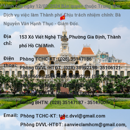
Minh cấp ngày 12/03/2024 Bản quyền thuộc Trung tâm
Dịch vụ việc làm Thành phố Chịu trách nhiệm chính: Bà
Nguyễn Văn Hạnh Thục - Giám Đốc.
Địa
153 Xô Viết Nghệ Tĩnh, Phường Gia Định, Thành
chỉ:
phố Hồ Chí Minh.
Điện
Phòng TCHC-KT: (028) 35147186
thoại:
Phòng DVVL-HTĐT: (028) 38992198- 35106121-
38403669 - 35147482 - 38982272 (Số Hotline hỗ
trợ Dịch vụ việc làm: 0339 163 968)
Phòng TTTTLĐ: (028) 35147483
Phòng BHTN: (028) 35147187 - 35147007
Email:
Phòng TCHC-KT:
tchc.dvvl@gmail.com
Phòng DVVL-HTĐT:
sanvieclamhcm@gmail.com
,