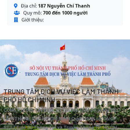
Địa chỉ:
187 Nguyễn Chí Thanh
Quy mô:
700 đến 1000 người
Giới thiệu:
TRUNG TÂM DỊCH VỤ VIỆC LÀM THÀNH
PHỐ HỒ CHÍ MINH
CỔNG THÔNG TIN ĐIỆN TỬ TRUNG TÂM DỊCH VỤ VIỆC
LÀM THÀNH PHỐ HỒ CHÍ MINH Quyết định số: 06/GP-
STTTT do Sở Thông Tin và Truyền Thông TP. Hồ Chí