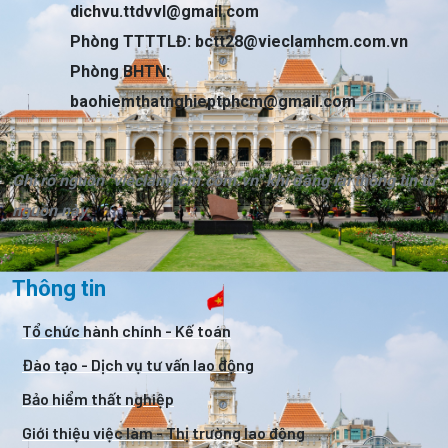
dichvu.ttdvvl@gmail.com
Phòng TTTTLĐ:
bctt28@vieclamhcm.com.vn
Phòng BHTN:
baohiemthatnghieptphcm@gmail.com
Ghi rõ nguồn "vieclamhcm.com.vn" khi đăng lại thông tin từ
nguồn này.
Thông tin
Tổ chức hành chính - Kế toán
Đào tạo - Dịch vụ tư vấn lao động
Bảo hiểm thất nghiệp
Giới thiệu việc làm - Thị trường lao động