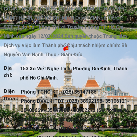
CỔNG THÔNG TIN ĐIỆN TỬ TRUNG TÂM DỊCH VỤ VIỆC
LÀM THÀNH PHỐ HỒ CHÍ MINH Quyết định số: 06/GP-
STTTT do Sở Thông Tin và Truyền Thông TP. Hồ Chí
Minh cấp ngày 12/03/2024 Bản quyền thuộc Trung tâm
Dịch vụ việc làm Thành phố Chịu trách nhiệm chính: Bà
Nguyễn Văn Hạnh Thục - Giám Đốc.
Địa
153 Xô Viết Nghệ Tĩnh, Phường Gia Định, Thành
chỉ:
phố Hồ Chí Minh.
Điện
Phòng TCHC-KT: (028) 35147186
thoại:
Phòng DVVL-HTĐT: (028) 38992198- 35106121-
38403669 - 35147482 - 38982272 (Số Hotline hỗ
trợ Dịch vụ việc làm: 0339 163 968)
Phòng TTTTLĐ: (028) 35147483