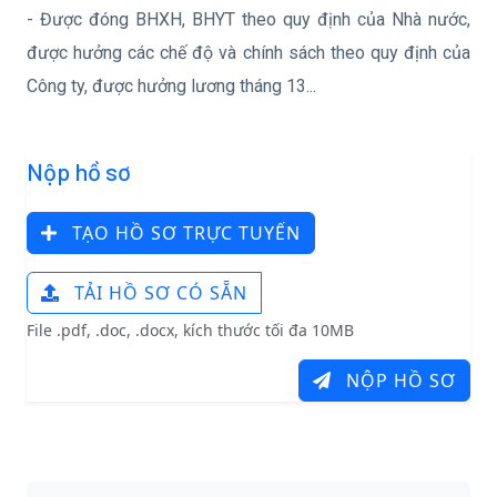
- Được đóng BHXH, BHYT theo quy định của Nhà nước,
được hưởng các chế độ và chính sách theo quy định của
Công ty, được hưởng lương tháng 13...
Nộp hồ sơ
TẠO HỒ SƠ TRỰC TUYẾN
TẢI HỒ SƠ CÓ SẴN
File .pdf, .doc, .docx, kích thước tối đa 10MB
NỘP HỒ SƠ