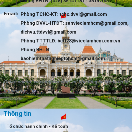
Phòng BHTN: (028) 35147187 - 35147007
Email:
Phòng TCHC-KT:
tchc.dvvl@gmail.com
Phòng DVVL-HTĐT:
sanvieclamhcm@gmail.com
,
dichvu.ttdvvl@gmail.com
Phòng TTTTLĐ:
bctt28@vieclamhcm.com.vn
Phòng BHTN:
baohiemthatnghieptphcm@gmail.com
Ghi rõ nguồn "vieclamhcm.com.vn" khi đăng lại thông tin từ
nguồn này.
Thông tin
Tổ chức hành chính - Kế toán