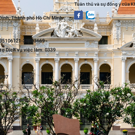
Tuân thủ và sự đồng ý của 
Định, Thành phố Hồ Chí Minh.
35106121-38403669 -
rợ Dịch vụ việc làm: 0339
7007
com
@gmail.com
,
.com.vn
hcm@gmail.com