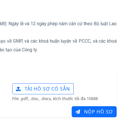
 tết): Ngày lễ và 12 ngày phép năm căn cứ theo Bộ luật Lao
tạo về GMP, và các khoá huấn luyện về PCCC, và các khoá
ào tạo của Công ty.
TẢI HỒ SƠ CÓ SẴN
File .pdf, .doc, .docx, kích thước tối đa 10MB
NỘP HỒ SƠ