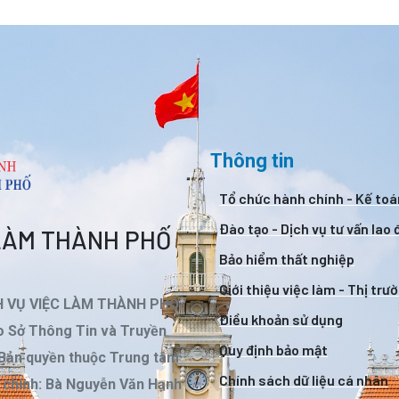
Thông tin
Tổ chức hành chính - Kế toá
Đào tạo - Dịch vụ tư vấn lao
 LÀM THÀNH PHỐ
Bảo hiểm thất nghiệp
Giới thiệu việc làm - Thị trư
H VỤ VIỆC LÀM THÀNH PHỐ
Điều khoản sử dụng
 Sở Thông Tin và Truyền
Quy định bảo mật
 Bản quyền thuộc Trung tâm
Chính sách dữ liệu cá nhân
m chính: Bà Nguyễn Văn Hạnh