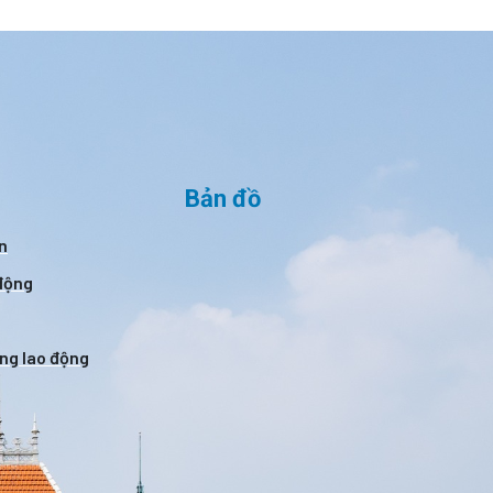
Bản đồ
n
 động
ờng lao động