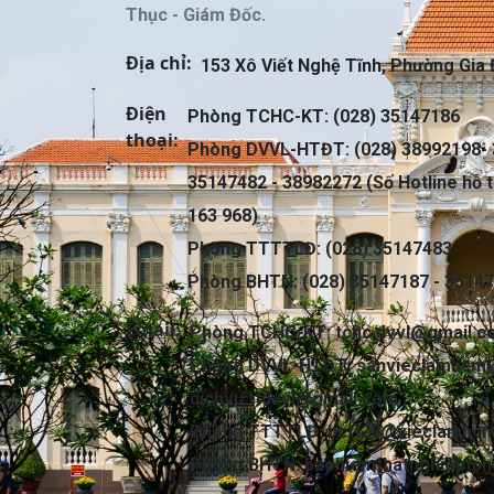
Thục - Giám Đốc.
Địa chỉ:
153 Xô Viết Nghệ Tĩnh, Phường Gia 
Điện
Phòng TCHC-KT: (028) 35147186
thoại:
Phòng DVVL-HTĐT: (028) 38992198- 
35147482 - 38982272 (Số Hotline hỗ t
163 968)
Phòng TTTTLĐ: (028) 35147483
Phòng BHTN: (028) 35147187 - 3514
Email:
Phòng TCHC-KT:
tchc.dvvl@gmail.
Phòng DVVL-HTĐT:
sanvieclamhcm
dichvu.ttdvvl@gmail.com
Phòng TTTTLĐ:
bctt28@vieclamhcm
Phòng BHTN:
baohiemthatnghieptp