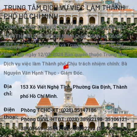
TRUNG TÂM DỊCH VỤ VIỆC LÀM THÀNH
PHỐ HỒ CHÍ MINH
CỔNG THÔNG TIN ĐIỆN TỬ TRUNG TÂM DỊCH VỤ VIỆC
LÀM THÀNH PHỐ HỒ CHÍ MINH Quyết định số: 06/GP-
STTTT do Sở Thông Tin và Truyền Thông TP. Hồ Chí
Minh cấp ngày 12/03/2024 Bản quyền thuộc Trung tâm
Dịch vụ việc làm Thành phố Chịu trách nhiệm chính: Bà
Nguyễn Văn Hạnh Thục - Giám Đốc.
Địa
153 Xô Viết Nghệ Tĩnh, Phường Gia Định, Thành
chỉ:
phố Hồ Chí Minh.
Điện
Phòng TCHC-KT: (028) 35147186
thoại:
Phòng DVVL-HTĐT: (028) 38992198- 35106121-
38403669 - 35147482 - 38982272 (Số Hotline hỗ