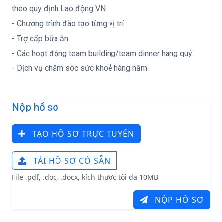
theo quy định Lao động VN
- Chương trình đào tạo từng vị trí
- Trợ cấp bữa ăn
- Các hoạt động team building/team dinner hàng quý
- Dịch vụ chăm sóc sức khoẻ hàng năm
Nộp hồ sơ
TẠO HỒ SƠ TRỰC TUYẾN
TẢI HỒ SƠ CÓ SẴN
File .pdf, .doc, .docx, kích thước tối đa 10MB
NỘP HỒ SƠ