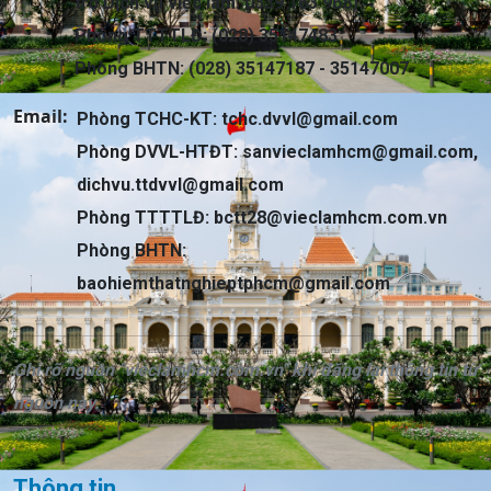
trợ Dịch vụ việc làm: 0339 163 968)
Phòng TTTTLĐ: (028) 35147483
Phòng BHTN: (028) 35147187 - 35147007
Email:
Phòng TCHC-KT:
tchc.dvvl@gmail.com
Phòng DVVL-HTĐT:
sanvieclamhcm@gmail.com
,
dichvu.ttdvvl@gmail.com
Phòng TTTTLĐ:
bctt28@vieclamhcm.com.vn
Phòng BHTN:
baohiemthatnghieptphcm@gmail.com
Ghi rõ nguồn "vieclamhcm.com.vn" khi đăng lại thông tin từ
nguồn này.
Thông tin