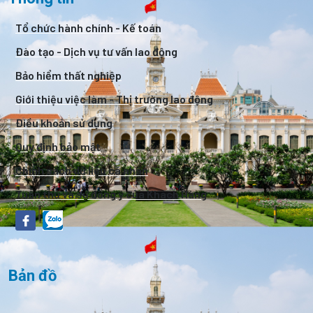
Tổ chức hành chính - Kế toán
Đào tạo - Dịch vụ tư vấn lao động
Bảo hiểm thất nghiệp
Giới thiệu việc làm - Thị trường lao động
Điều khoản sử dụng
Quy định bảo mật
Chính sách dữ liệu cá nhân
Tuân thủ và sự đồng ý của Khách Hàng
Bản đồ