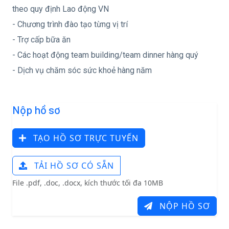
theo quy định Lao động VN
- Chương trình đào tạo từng vị trí
- Trợ cấp bữa ăn
- Các hoạt động team building/team dinner hàng quý
- Dịch vụ chăm sóc sức khoẻ hàng năm
Nộp hồ sơ
TẠO HỒ SƠ TRỰC TUYẾN
TẢI HỒ SƠ CÓ SẴN
File .pdf, .doc, .docx, kích thước tối đa 10MB
NỘP HỒ SƠ