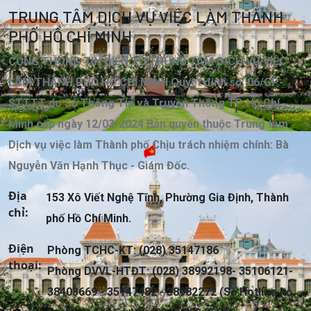
TRUNG TÂM DỊCH VỤ VIỆC LÀM THÀNH
PHỐ HỒ CHÍ MINH
CỔNG THÔNG TIN ĐIỆN TỬ TRUNG TÂM DỊCH VỤ VIỆC
LÀM THÀNH PHỐ HỒ CHÍ MINH Quyết định số: 06/GP-
STTTT do Sở Thông Tin và Truyền Thông TP. Hồ Chí
Minh cấp ngày 12/03/2024 Bản quyền thuộc Trung tâm
Dịch vụ việc làm Thành phố Chịu trách nhiệm chính: Bà
Nguyễn Văn Hạnh Thục - Giám Đốc.
Địa
153 Xô Viết Nghệ Tĩnh, Phường Gia Định, Thành
chỉ:
phố Hồ Chí Minh.
Điện
Phòng TCHC-KT: (028) 35147186
thoại:
Phòng DVVL-HTĐT: (028) 38992198- 35106121-
38403669 - 35147482 - 38982272 (Số Hotline hỗ