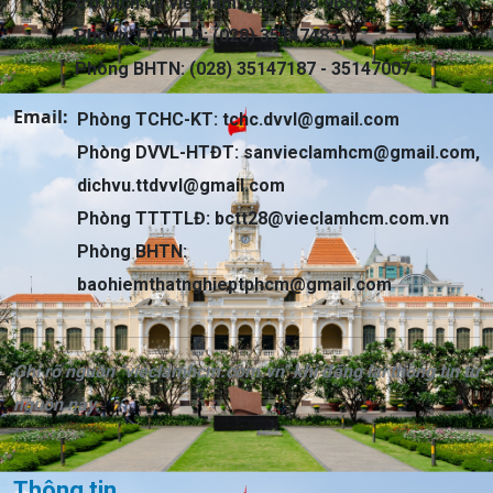
trợ Dịch vụ việc làm: 0339 163 968)
Phòng TTTTLĐ: (028) 35147483
Phòng BHTN: (028) 35147187 - 35147007
Email:
Phòng TCHC-KT:
tchc.dvvl@gmail.com
Phòng DVVL-HTĐT:
sanvieclamhcm@gmail.com
,
dichvu.ttdvvl@gmail.com
Phòng TTTTLĐ:
bctt28@vieclamhcm.com.vn
Phòng BHTN:
baohiemthatnghieptphcm@gmail.com
Ghi rõ nguồn "vieclamhcm.com.vn" khi đăng lại thông tin từ
nguồn này.
Thông tin