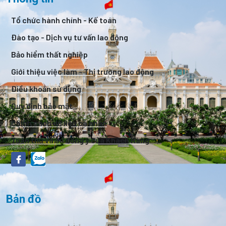
Tổ chức hành chính - Kế toán
Đào tạo - Dịch vụ tư vấn lao động
Bảo hiểm thất nghiệp
Giới thiệu việc làm - Thị trường lao động
Điều khoản sử dụng
Quy định bảo mật
Chính sách dữ liệu cá nhân
Tuân thủ và sự đồng ý của Khách Hàng
Bản đồ