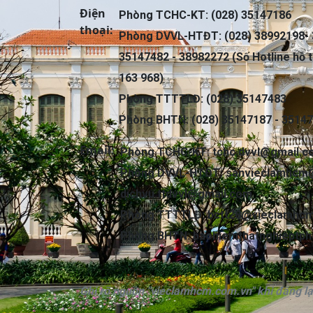
Điện
Phòng TCHC-KT: (028) 35147186
thoại:
Phòng DVVL-HTĐT: (028) 38992198- 
35147482 - 38982272 (Số Hotline hỗ t
163 968)
Phòng TTTTLĐ: (028) 35147483
Phòng BHTN: (028) 35147187 - 3514
Email:
Phòng TCHC-KT:
tchc.dvvl@gmail.
Phòng DVVL-HTĐT:
sanvieclamhcm
dichvu.ttdvvl@gmail.com
Phòng TTTTLĐ:
bctt28@vieclamhcm
Phòng BHTN:
baohiemthatnghieptp
Ghi rõ nguồn "vieclamhcm.com.vn" khi đăng lại