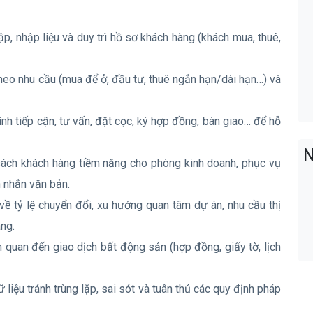
ập, nhập liệu và duy trì hồ sơ khách hàng (khách mua, thuê,
heo nhu cầu (mua để ở, đầu tư, thuê ngắn hạn/dài hạn…) và
ình tiếp cận, tư vấn, đặt cọc, ký hợp đồng, bàn giao… để hỗ
N
sách khách hàng tiềm năng cho phòng kinh doanh, phục vụ
in nhắn văn bản.
về tỷ lệ chuyển đổi, xu hướng quan tâm dự án, nhu cầu thị
àng.
ên quan đến giao dịch bất động sản (hợp đồng, giấy tờ, lịch
liệu tránh trùng lặp, sai sót và tuân thủ các quy định pháp