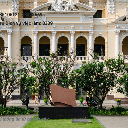
35106121-38403669 -
rợ Dịch vụ việc làm: 0339
7007
com
@gmail.com
,
.com.vn
hcm@gmail.com
 thông tin từ nguồn này.