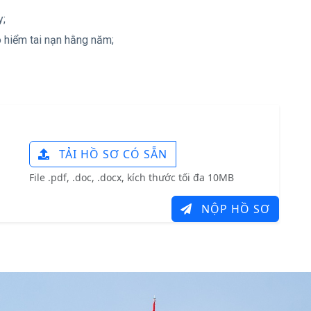
y;
o hiểm tai nạn hằng năm;
TẢI HỒ SƠ CÓ SẴN
File .pdf, .doc, .docx, kích thước tối đa 10MB
NỘP HỒ SƠ