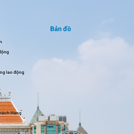
Bản đồ
n
 động
ờng lao động
Khách Hàng