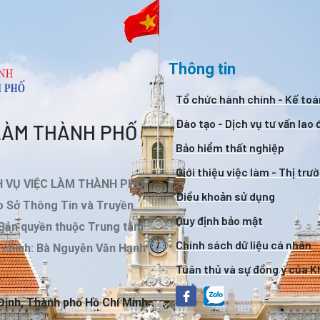
Thông tin
Tổ chức hành chính - Kế toá
Đào tạo - Dịch vụ tư vấn lao
 LÀM THÀNH PHỐ
Bảo hiểm thất nghiệp
Giới thiệu việc làm - Thị trư
H VỤ VIỆC LÀM THÀNH PHỐ
Điều khoản sử dụng
 Sở Thông Tin và Truyền
Quy định bảo mật
 Bản quyền thuộc Trung tâm
Chính sách dữ liệu cá nhân
m chính: Bà Nguyễn Văn Hạnh
Tuân thủ và sự đồng ý của 
Định, Thành phố Hồ Chí Minh.