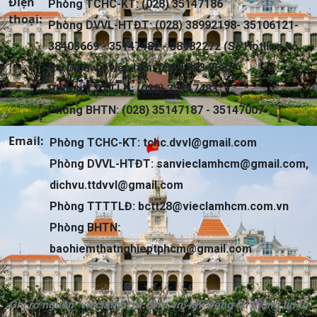
Điện
Phòng TCHC-KT: (028) 35147186
thoại:
Phòng DVVL-HTĐT: (028) 38992198- 35106121-
38403669 - 35147482 - 38982272 (Số Hotline hỗ
trợ Dịch vụ việc làm: 0339 163 968)
Phòng TTTTLĐ: (028) 35147483
Phòng BHTN: (028) 35147187 - 35147007
Email:
Phòng TCHC-KT:
tchc.dvvl@gmail.com
Phòng DVVL-HTĐT:
sanvieclamhcm@gmail.com
,
dichvu.ttdvvl@gmail.com
Phòng TTTTLĐ:
bctt28@vieclamhcm.com.vn
Phòng BHTN:
baohiemthatnghieptphcm@gmail.com
Ghi rõ nguồn "vieclamhcm.com.vn" khi đăng lại thông tin từ