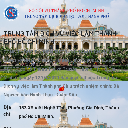
TRUNG TÂM DỊCH VỤ VIỆC LÀM THÀNH
PHỐ HỒ CHÍ MINH
CỔNG THÔNG TIN ĐIỆN TỬ TRUNG TÂM DỊCH VỤ VIỆC
LÀM THÀNH PHỐ HỒ CHÍ MINH Quyết định số: 06/GP-
STTTT do Sở Thông Tin và Truyền Thông TP. Hồ Chí
Minh cấp ngày 12/03/2024 Bản quyền thuộc Trung tâm
Dịch vụ việc làm Thành phố Chịu trách nhiệm chính: Bà
Nguyễn Văn Hạnh Thục - Giám Đốc.
Địa
153 Xô Viết Nghệ Tĩnh, Phường Gia Định, Thành
chỉ:
phố Hồ Chí Minh.