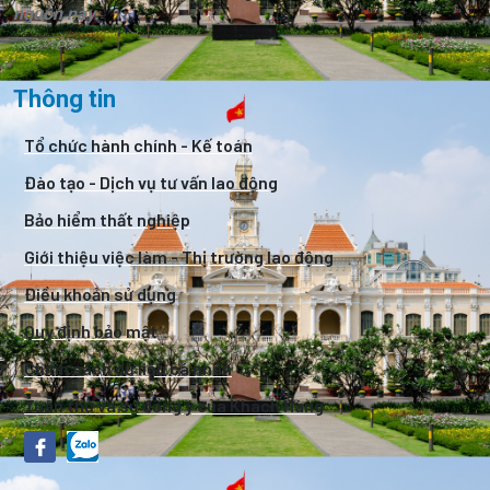
nguồn này.
Thông tin
Tổ chức hành chính - Kế toán
Đào tạo - Dịch vụ tư vấn lao động
Bảo hiểm thất nghiệp
Giới thiệu việc làm - Thị trường lao động
Điều khoản sử dụng
Quy định bảo mật
Chính sách dữ liệu cá nhân
Tuân thủ và sự đồng ý của Khách Hàng