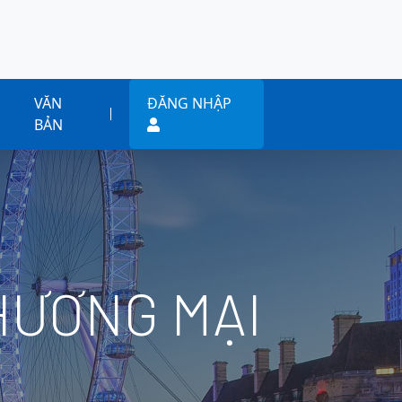
VĂN
ĐĂNG NHẬP
BẢN
HƯƠNG MẠI