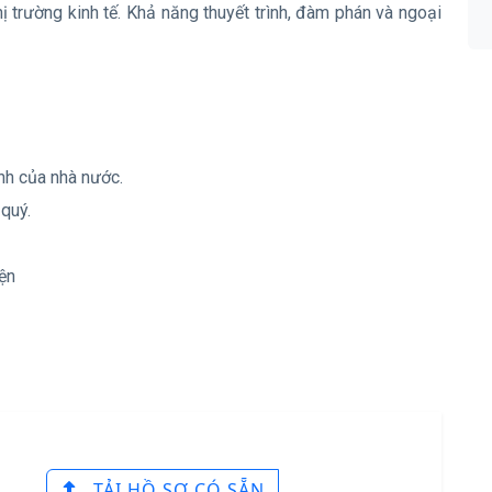
hị trường kinh tế. Khả năng thuyết trình, đàm phán và ngoại
nh của nhà nước.
quý.
iện
TẢI HỒ SƠ CÓ SẴN