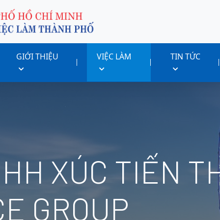
GIỚI THIỆU
VIỆC LÀM
TIN TỨC
NHH XÚC TIẾN T
CE GROUP