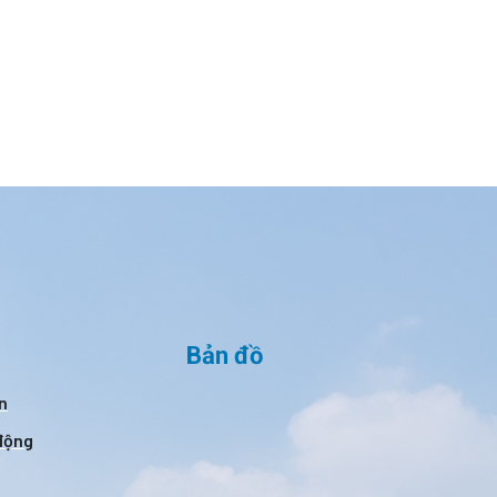
Bản đồ
n
 động