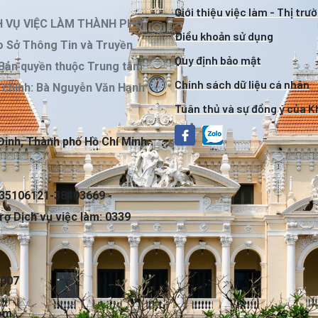
Giới thiệu việc làm - Thị trư
H VỤ VIỆC LÀM THÀNH PHỐ
Điều khoản sử dụng
 Sở Thông Tin và Truyền
Quy định bảo mật
 Bản quyền thuộc Trung tâm
Chính sách dữ liệu cá nhân
m chính: Bà Nguyễn Văn Hạnh
Tuân thủ và sự đồng ý của 
Định, Thành phố Hồ Chí Minh.
35106121-38403669 -
rợ Dịch vụ việc làm: 0339
7007
com