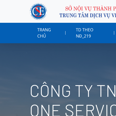
TRANG
TD THEO
CHỦ
NĐ_219
CÔNG TY T
ONE SERVI