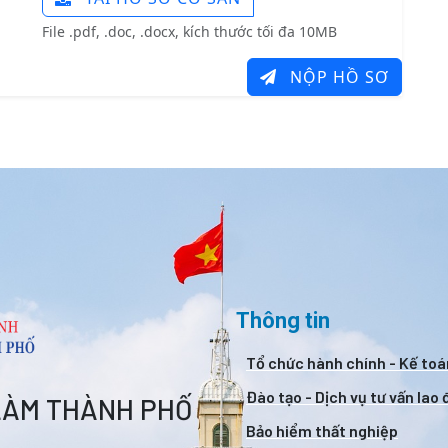
File .pdf, .doc, .docx, kích thước tối đa 10MB
NỘP HỒ SƠ
Thông tin
Tổ chức hành chính - Kế toá
Đào tạo - Dịch vụ tư vấn lao
 LÀM THÀNH PHỐ
Bảo hiểm thất nghiệp