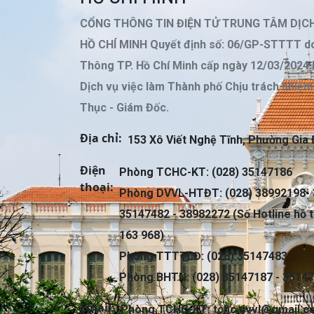
CỔNG THÔNG TIN ĐIỆN TỬ TRUNG TÂM DỊC
HỒ CHÍ MINH Quyết định số: 06/GP-STTTT do
Thông TP. Hồ Chí Minh cấp ngày 12/03/2024
Dịch vụ việc làm Thành phố Chịu trách nhiệ
Thục - Giám Đốc.
Địa chỉ:
153 Xô Viết Nghệ Tĩnh, Phường Gia 
Điện
Phòng TCHC-KT: (028) 35147186
thoại:
Phòng DVVL-HTĐT: (028) 38992198- 
35147482 - 38982272 (Số Hotline hỗ t
163 968)
Phòng TTTTLĐ: (028) 35147483
Phòng BHTN: (028) 35147187 - 3514
Email:
Phòng TCHC-KT:
tchc.dvvl@gmail.