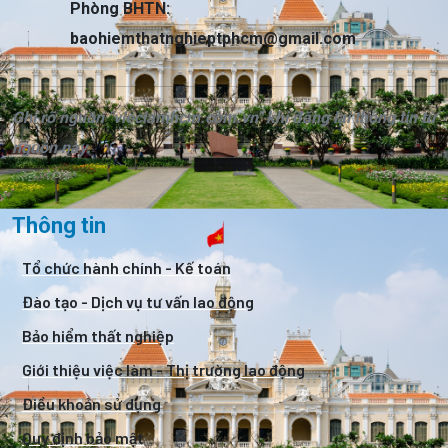
Phòng BHTN:
baohiemthatnghieptphcm@gmail.com
Ghi rõ nguồn "vieclamhcm.com.vn" khi đăng lại thông tin từ
nguồn này.
Thông tin
Tổ chức hành chính - Kế toán
Đào tạo - Dịch vụ tư vấn lao động
Bảo hiểm thất nghiệp
Giới thiệu việc làm - Thị trường lao động
Điều khoản sử dụng
Quy định bảo mật