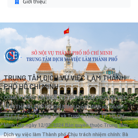
Giới thiệu:
TRUNG TÂM DỊCH VỤ VIỆC LÀM THÀNH
PHỐ HỒ CHÍ MINH
CỔNG THÔNG TIN ĐIỆN TỬ TRUNG TÂM DỊCH VỤ VIỆC
LÀM THÀNH PHỐ HỒ CHÍ MINH Quyết định số: 06/GP-
STTTT do Sở Thông Tin và Truyền Thông TP. Hồ Chí
Minh cấp ngày 12/03/2024 Bản quyền thuộc Trung tâm
Dịch vụ việc làm Thành phố Chịu trách nhiệm chính: Bà