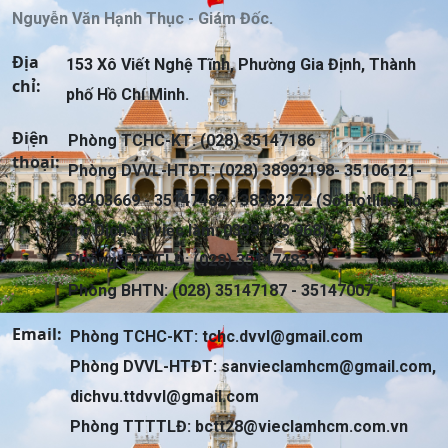
Nguyễn Văn Hạnh Thục - Giám Đốc.
Địa
153 Xô Viết Nghệ Tĩnh, Phường Gia Định, Thành
chỉ:
phố Hồ Chí Minh.
Điện
Phòng TCHC-KT: (028) 35147186
thoại:
Phòng DVVL-HTĐT: (028) 38992198- 35106121-
38403669 - 35147482 - 38982272 (Số Hotline hỗ
trợ Dịch vụ việc làm: 0339 163 968)
Phòng TTTTLĐ: (028) 35147483
Phòng BHTN: (028) 35147187 - 35147007
Email:
Phòng TCHC-KT:
tchc.dvvl@gmail.com
Phòng DVVL-HTĐT:
sanvieclamhcm@gmail.com
,
dichvu.ttdvvl@gmail.com
Phòng TTTTLĐ:
bctt28@vieclamhcm.com.vn