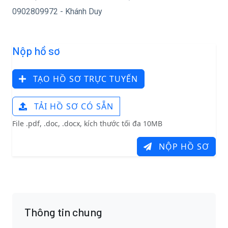
0902809972 - Khánh Duy
Nộp hồ sơ
TẠO HỒ SƠ TRỰC TUYẾN
TẢI HỒ SƠ CÓ SẴN
File .pdf, .doc, .docx, kích thước tối đa 10MB
NỘP HỒ SƠ
Thông tin chung