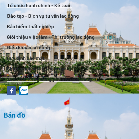
Tổ chức hành chính - Kế toán
Đào tạo - Dịch vụ tư vấn lao động
Bảo hiểm thất nghiệp
Giới thiệu việc làm - Thị trường lao động
Điều khoản sử dụng
Quy định bảo mật
Chính sách dữ liệu cá nhân
Tuân thủ và sự đồng ý của Khách Hàng
Bản đồ