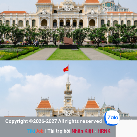
Copyright ©
2026-
2027 All rights reserved | Thiết kế bởi
Tiki
Job
| Tài trợ bởi
Nhân Kiệt
-
HRNK