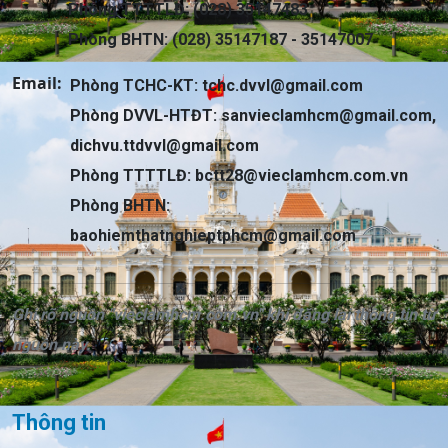
Phòng TTTTLĐ: (028) 35147483
Phòng BHTN: (028) 35147187 - 35147007
Email:
Phòng TCHC-KT:
tchc.dvvl@gmail.com
Phòng DVVL-HTĐT:
sanvieclamhcm@gmail.com
,
dichvu.ttdvvl@gmail.com
Phòng TTTTLĐ:
bctt28@vieclamhcm.com.vn
Phòng BHTN:
baohiemthatnghieptphcm@gmail.com
Ghi rõ nguồn "vieclamhcm.com.vn" khi đăng lại thông tin từ
nguồn này.
Thông tin