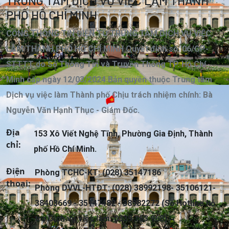
TRUNG TÂM DỊCH VỤ VIỆC LÀM THÀNH
PHỐ HỒ CHÍ MINH
CỔNG THÔNG TIN ĐIỆN TỬ TRUNG TÂM DỊCH VỤ VIỆC
LÀM THÀNH PHỐ HỒ CHÍ MINH Quyết định số: 06/GP-
STTTT do Sở Thông Tin và Truyền Thông TP. Hồ Chí
Minh cấp ngày 12/03/2024 Bản quyền thuộc Trung tâm
Dịch vụ việc làm Thành phố Chịu trách nhiệm chính: Bà
Nguyễn Văn Hạnh Thục - Giám Đốc.
Địa
153 Xô Viết Nghệ Tĩnh, Phường Gia Định, Thành
chỉ:
phố Hồ Chí Minh.
Điện
Phòng TCHC-KT: (028) 35147186
thoại:
Phòng DVVL-HTĐT: (028) 38992198- 35106121-
38403669 - 35147482 - 38982272 (Số Hotline hỗ
trợ Dịch vụ việc làm: 0339 163 968)