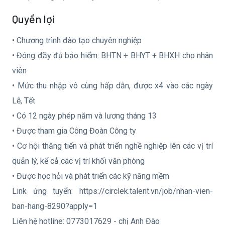
Quyền lợi
• Chương trình đào tạo chuyên nghiệp
• Đóng đầy đủ bảo hiểm: BHTN + BHYT + BHXH cho nhân
viên
• Mức thu nhập vô cùng hấp dẫn, được x4 vào các ngày
Lễ, Tết
• Có 12 ngày phép năm và lương tháng 13
• Được tham gia Công Đoàn Công ty
• Cơ hội thăng tiến và phát triển nghề nghiệp lên các vị trí
quản lý, kể cả các vị trí khối văn phòng
• Được học hỏi và phát triển các kỹ năng mềm
Link ứng tuyển: https://circlek.talent.vn/job/nhan-vien-
ban-hang-8290?apply=1
Liên hệ hotline: 0773017629 - chị Anh Đào