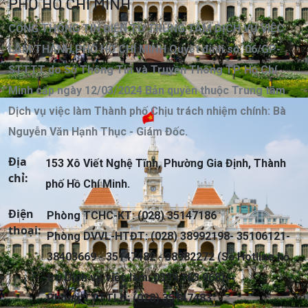
PHỐ HỒ CHÍ MINH
CỔNG THÔNG TIN ĐIỆN TỬ TRUNG TÂM DỊCH VỤ VIỆC
LÀM THÀNH PHỐ HỒ CHÍ MINH Quyết định số: 06/GP-
STTTT do Sở Thông Tin và Truyền Thông TP. Hồ Chí
Minh cấp ngày 12/03/2024 Bản quyền thuộc Trung tâm
Dịch vụ việc làm Thành phố Chịu trách nhiệm chính: Bà
Nguyễn Văn Hạnh Thục - Giám Đốc.
Địa
153 Xô Viết Nghệ Tĩnh, Phường Gia Định, Thành
chỉ:
phố Hồ Chí Minh.
Điện
Phòng TCHC-KT: (028) 35147186
thoại:
Phòng DVVL-HTĐT: (028) 38992198- 35106121-
38403669 - 35147482 - 38982272 (Số Hotline hỗ
trợ Dịch vụ việc làm: 0339 163 968)
Phòng TTTTLĐ: (028) 35147483