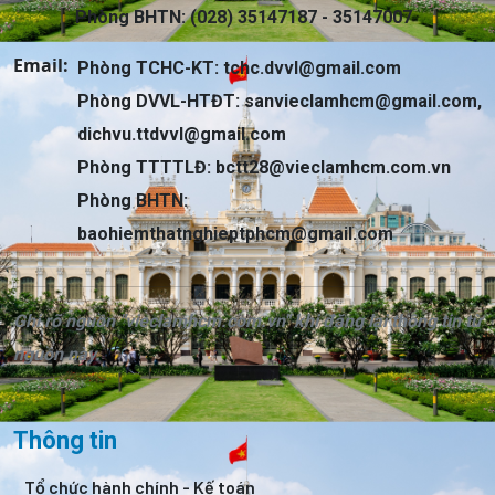
Phòng BHTN: (028) 35147187 - 35147007
Email:
Phòng TCHC-KT:
tchc.dvvl@gmail.com
Phòng DVVL-HTĐT:
sanvieclamhcm@gmail.com
,
dichvu.ttdvvl@gmail.com
Phòng TTTTLĐ:
bctt28@vieclamhcm.com.vn
Phòng BHTN:
baohiemthatnghieptphcm@gmail.com
Ghi rõ nguồn "vieclamhcm.com.vn" khi đăng lại thông tin từ
nguồn này.
Thông tin
Tổ chức hành chính - Kế toán