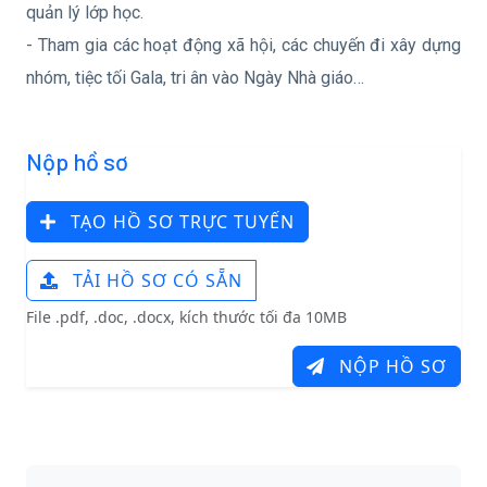
quản lý lớp học.
- Tham gia các hoạt động xã hội, các chuyến đi xây dựng
nhóm, tiệc tối Gala, tri ân vào Ngày Nhà giáo…
Nộp hồ sơ
TẠO HỒ SƠ TRỰC TUYẾN
TẢI HỒ SƠ CÓ SẴN
File .pdf, .doc, .docx, kích thước tối đa 10MB
NỘP HỒ SƠ