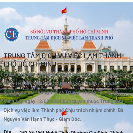
TRUNG TÂM DỊCH VỤ VIỆC LÀM THÀNH
PHỐ HỒ CHÍ MINH
CỔNG THÔNG TIN ĐIỆN TỬ TRUNG TÂM DỊCH VỤ VIỆC
LÀM THÀNH PHỐ HỒ CHÍ MINH Quyết định số: 06/GP-
STTTT do Sở Thông Tin và Truyền Thông TP. Hồ Chí
Minh cấp ngày 12/03/2024 Bản quyền thuộc Trung tâm
Dịch vụ việc làm Thành phố Chịu trách nhiệm chính: Bà
Nguyễn Văn Hạnh Thục - Giám Đốc.
Địa
153 Xô Viết Nghệ Tĩnh, Phường Gia Định, Thành