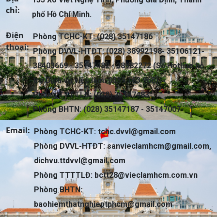
chỉ:
phố Hồ Chí Minh.
Điện
Phòng TCHC-KT: (028) 35147186
thoại:
Phòng DVVL-HTĐT: (028) 38992198- 35106121-
38403669 - 35147482 - 38982272 (Số Hotline hỗ
trợ Dịch vụ việc làm: 0339 163 968)
Phòng TTTTLĐ: (028) 35147483
Phòng BHTN: (028) 35147187 - 35147007
Email:
Phòng TCHC-KT:
tchc.dvvl@gmail.com
Phòng DVVL-HTĐT:
sanvieclamhcm@gmail.com
,
dichvu.ttdvvl@gmail.com
Phòng TTTTLĐ:
bctt28@vieclamhcm.com.vn
Phòng BHTN:
baohiemthatnghieptphcm@gmail.com