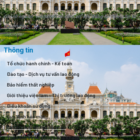
Ghi rõ nguồn "vieclamhcm.com.vn" khi đăng lại thông tin từ
nguồn này.
Thông tin
Tổ chức hành chính - Kế toán
Đào tạo - Dịch vụ tư vấn lao động
Bảo hiểm thất nghiệp
Giới thiệu việc làm - Thị trường lao động
Điều khoản sử dụng
Quy định bảo mật
Chính sách dữ liệu cá nhân
Tuân thủ và sự đồng ý của Khách Hàng