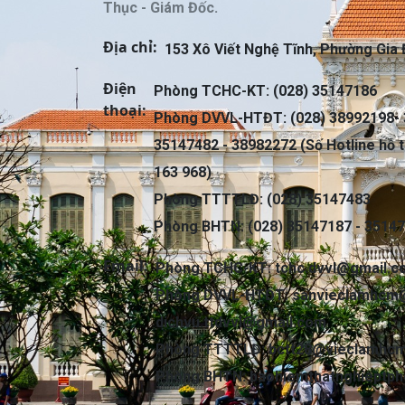
Thục - Giám Đốc.
Địa chỉ:
153 Xô Viết Nghệ Tĩnh, Phường Gia 
Điện
Phòng TCHC-KT: (028) 35147186
thoại:
Phòng DVVL-HTĐT: (028) 38992198- 
35147482 - 38982272 (Số Hotline hỗ t
163 968)
Phòng TTTTLĐ: (028) 35147483
Phòng BHTN: (028) 35147187 - 3514
Email:
Phòng TCHC-KT:
tchc.dvvl@gmail.
Phòng DVVL-HTĐT:
sanvieclamhcm
dichvu.ttdvvl@gmail.com
Phòng TTTTLĐ:
bctt28@vieclamhcm
Phòng BHTN:
baohiemthatnghieptp