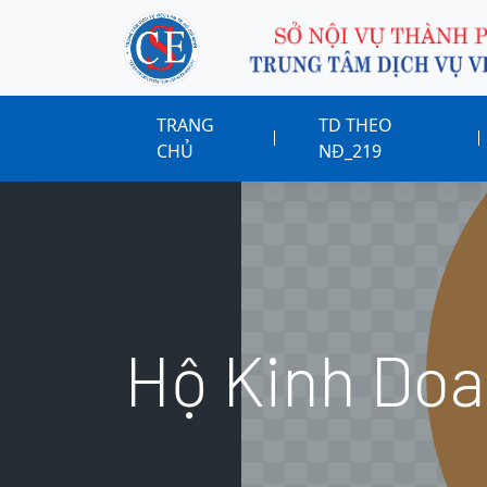
TRANG
TD THEO
CHỦ
NĐ_219
Hộ Kinh Doa