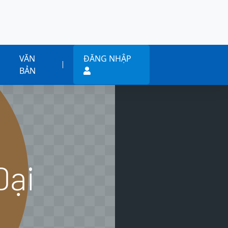
VĂN
ĐĂNG NHẬP
BẢN
Đại