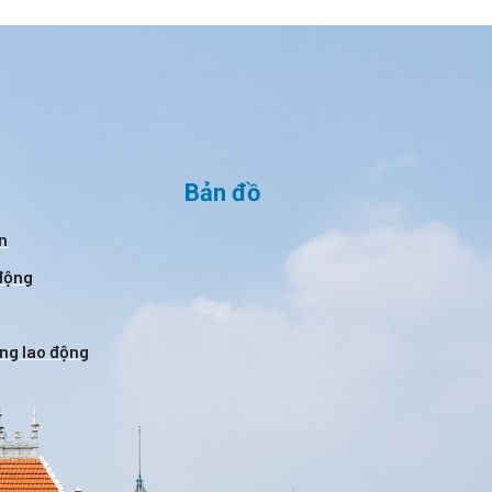
Bản đồ
n
 động
ờng lao động