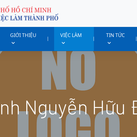
GIỚI THIỆU
VIỆC LÀM
TIN TỨC
nh Nguyễn Hữu 