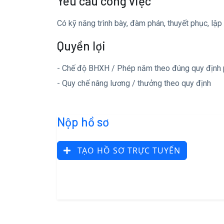
Yêu cầu công việc
Có kỹ năng trình bày, đàm phán, thuyết phục, lập
Quyền lợi
- Chế độ BHXH / Phép năm theo đúng quy định p
- Quy chế nâng lương / thưởng theo quy định
Nộp hồ sơ
TẠO HỒ SƠ TRỰC TUYẾN