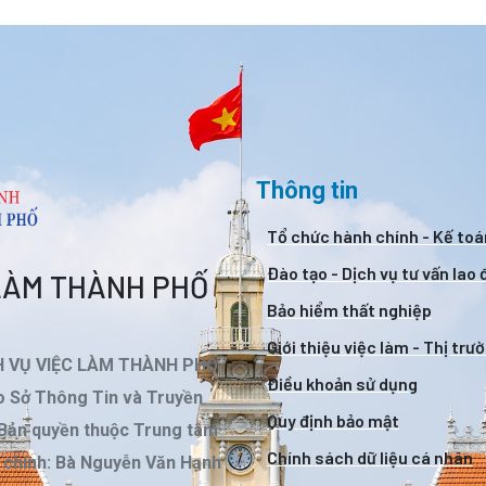
Thông tin
Tổ chức hành chính - Kế toá
Đào tạo - Dịch vụ tư vấn lao
 LÀM THÀNH PHỐ
Bảo hiểm thất nghiệp
Giới thiệu việc làm - Thị trư
H VỤ VIỆC LÀM THÀNH PHỐ
Điều khoản sử dụng
 Sở Thông Tin và Truyền
Quy định bảo mật
 Bản quyền thuộc Trung tâm
Chính sách dữ liệu cá nhân
m chính: Bà Nguyễn Văn Hạnh