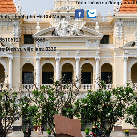
Tuân thủ và sự đồng ý của 
Định, Thành phố Hồ Chí Minh.
35106121-38403669 -
rợ Dịch vụ việc làm: 0339
7007
com
@gmail.com
,
.com.vn
hcm@gmail.com