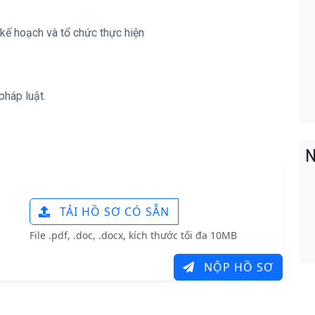
 kế hoạch và tổ chức thực hiện
háp luật.
N
TẢI HỒ SƠ CÓ SẴN
File .pdf, .doc, .docx, kích thước tối đa 10MB
NỘP HỒ SƠ